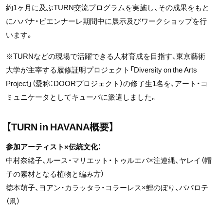
約1ヶ月に及ぶTURN交流プログラムを実施し、その成果をもと
にハバナ・ビエンナーレ期間中に展示及びワークショップを行
います。
※TURNなどの現場で活躍できる人材育成を目指す、東京藝術
大学が主宰する履修証明プロジェクト「Diversity on the Arts
Project」（愛称：DOORプロジェクト）の修了生1名を、アート・コ
ミュニケータとしてキューバに派遣しました。
【TURN in HAVANA概要】
参加アーティスト×伝統文化：
中村奈緒子、ルース・マリエット・トゥルエバ×注連縄、ヤレイ（帽
子の素材となる植物と編み方）
徳本萌子、ヨアン・カラッタラ・コラーレス×鯉のぼり、パパロテ
（凧）